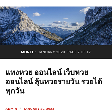
MONTH:
JANUARY 2023
PAGE 2 OF 17
แทงหวย ออนไลน์ เว็บหวย
ออนไลน์ ลุ้นหวยรายวัน รวยได้
ทุกวัน
ADMIN
JANUARY 29, 2023