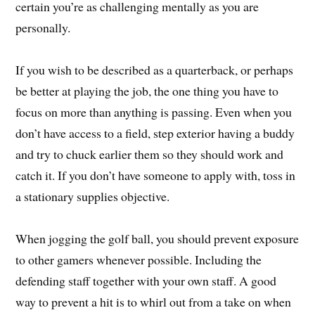
certain you’re as challenging mentally as you are
personally.
If you wish to be described as a quarterback, or perhaps
be better at playing the job, the one thing you have to
focus on more than anything is passing. Even when you
don’t have access to a field, step exterior having a buddy
and try to chuck earlier them so they should work and
catch it. If you don’t have someone to apply with, toss in
a stationary supplies objective.
When jogging the golf ball, you should prevent exposure
to other gamers whenever possible. Including the
defending staff together with your own staff. A good
way to prevent a hit is to whirl out from a take on when