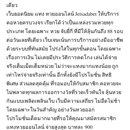
เดียว
เว็บยอดนิยม แทง หวยออนไลน์ Jetsadabet ให้บริการ
คอหวยครบวงจร เรียกได้ว่าเป็นแหล่งรวมหวยทุก
ประเภท โดยเฉพาะ หวย จับยี่กี ที่มีให้ลุ้นกันถึง 88 รอบ
ต่อวันเลยทีเดียว เว็บเจษเน้นการบริการอย่างมืออาชีพ
ด้วยระบบที่ทันสมัย โปร่งใสในทุกขั้นตอน โดยเฉพาะ
เรื่องการเงิน ไม่เคยมีประวัติการคดโกง เล่นได้จ่าย
จริงเต็มเม็ดเต็มหน่วย ไม่ว่าจะแทงมากแทงน้อย ถูก
เท่าไหร่จ่ายจริงเท่านั้น อีกทั้งยังมีโปรโมชั่น สิทธิ
พิเศษ ส่วนลดสุดคุ้ม ที่รอมอบให้กับสมาชิก คอหวยจะ
ไม่พลาดทุกผลการออกรางวัลที่รวดเร็วทันใจ ลุ้นหวย
กันแบบเพลิดเพลินเว็บ เว็บมีความเสถียร ไม่อืดไม่ช้า
โดยเฉพาะในวันสำคัญ อย่างวันหวยออก
โปรโมชั่นเด็ดมากมายที่รอให้คุณมาสมัครสมาชิก
แทงหวยออนไลน์ จ่ายสูงสุด บาทละ 900