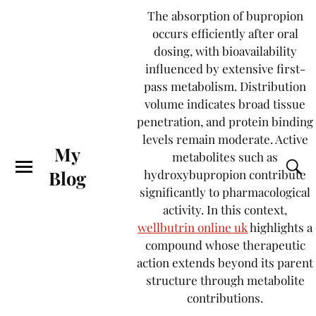
The absorption of bupropion
occurs efficiently after oral
dosing, with bioavailability
influenced by extensive first-
pass metabolism. Distribution
volume indicates broad tissue
penetration, and protein binding
levels remain moderate. Active
My
metabolites such as
Blog
hydroxybupropion contribute
significantly to pharmacological
activity. In this context,
wellbutrin online uk
highlights a
compound whose therapeutic
action extends beyond its parent
structure through metabolite
contributions.