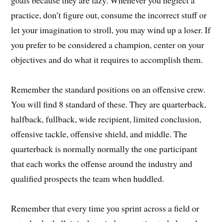
goals because they are lazy. Whenever you neglect a
practice, don’t figure out, consume the incorrect stuff or
let your imagination to stroll, you may wind up a loser. If
you prefer to be considered a champion, center on your
objectives and do what it requires to accomplish them.
Remember the standard positions on an offensive crew.
You will find 8 standard of these. They are quarterback,
halfback, fullback, wide recipient, limited conclusion,
offensive tackle, offensive shield, and middle. The
quarterback is normally normally the one participant
that each works the offense around the industry and
qualified prospects the team when huddled.
Remember that every time you sprint across a field or