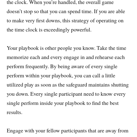
the clock. When you’re handled, the overall game
doesn’t stop so that you can spend time. If you are able
to make very first downs, this strategy of operating on
the time clock is exceedingly powerful.
Your playbook is other people you know. Take the time
memorize each and every engage in and rehearse each
perform frequently. By being aware of every single
perform within your playbook, you can call a little
utilized play as soon as the safeguard maintains shutting
you down. Every single participant need to know every
single perform inside your playbook to find the best
results.
Engage with your fellow participants that are away from