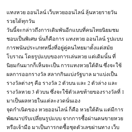
แทงหวย ออนไลน์ เว็บหวยออนไลน์ ลุ้นหวยรายวัน
รวยได้ทุกวัน
วันนี้จะกล่าวถึงการเดิมพันอีกแบบที่คนไทยนิยมชม
ชอบเป็นพิเศษ นั่นก็คือการ แทงหวย ออนไลน์ รูปแบบ
การพนันประเภทหนึ่งที่อยู่คู่คนไทยมาตั้งแต่สมัย
โบราณ โดยรูปแบบของการเล่นหวย แต่เดิมนั้น ที่
นิยมกันมากก็เห็นจะเป็น การแทงหวยใต้ดิน ซึ่งจะใช้
ผลการออกรางวัล สลากกินแบ่งรัฐบาล มาแบ่งเป็น
รางวัลต่างๆ คือ รางวัล 2 ตัวบน และ 2 ตัวล่าง และ
รางวัลหวย 3 ตัวบน ซึ่งจะใช้ตัวเลขท้ายของรางวัลที่ 1
มาเป็นผลหวยในแต่ละงวดนั่นเอง
จุดกำเนิดของ หวยออนไลน์ ก็คือ หวยใต้ดิน แต่มีการ
พัฒนาปรับเปลี่ยนรูปแบบ จากการซื้อผ่านคนขายหวย
หรือเจ้ามือ มาเป็นการกดซื้อชุดตัวเลขผ่านทาง เว็บ