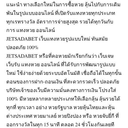
แนะนำ ทางเลือกใหม่ในการซื้อหวย ลุ้นไปกับการเดิม
พันในรูปแบบออนไลน์ ที่เปิดรับแทงหวยทุกประเภท
ทุกเรทรางวัล อัตราการจ่ายสูงสุด รวยได้ทุกวันกับ
การ แทงหวย ออนไลน์
JETSADABET เว็บแทงหวยรูปแบบใหม่ ทันสมัย
ปลอดภัย 100%
JETSADABET หรือที่คอหวยมักเรียกกันว่า เว็บเจษ
เว็บรับ แทงหวย ออนไลน์ ที่ได้รับการพัฒนารูปแบบ
ใหม่ ใช้ง่ายง่ายด้วยระบบอัตโนมัติ เชื่อถือได้ในทุกขั้น
ตอนของการฝาก-ถอนเงิน ที่สะดวกรวดเร็ว ปลอดภัย
บริษัทเจ้าของเว็บมีความมั่นคงทางการเงิน โปรงใส่
100% มีหวยหลากหลายประเภทให้เลือกลุ้น ลุ้นรวยได้
ทุกที่ ทุกเวลา อย่าง หวยรัฐบาล หวยหุ้นไทยและหุ้น
ต่างประเทศ หวยมาเลย์ หวยปิงปอง หรือ หวยจับยี่กี ที่
ออกรางวัลในทุก 15 นาที ตลอด 24 ชั่วโมงกันเลยที