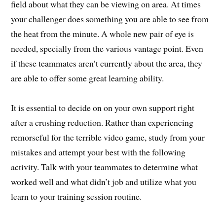
field about what they can be viewing on area. At times
your challenger does something you are able to see from
the heat from the minute. A whole new pair of eye is
needed, specially from the various vantage point. Even
if these teammates aren’t currently about the area, they
are able to offer some great learning ability.
It is essential to decide on on your own support right
after a crushing reduction. Rather than experiencing
remorseful for the terrible video game, study from your
mistakes and attempt your best with the following
activity. Talk with your teammates to determine what
worked well and what didn’t job and utilize what you
learn to your training session routine.