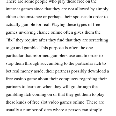
There are some people who play these free on the
internet games since that they are not allowed by simply
either circumstance or perhaps their spouses in order to
actually gamble for real. Playing these types of free
games involving chance online often gives them the
“fix” they require after they find that they are scratching
to go and gamble. This purpose is often the one
particular that reformed gamblers use and in order to
stop them through succumbing to the particular itch to
bet real money aside, their partners possibly download a
free casino game about their computers regarding their
partners to learn on when they will go through the
gambling itch coming on or that they get them to play
these kinds of free slot video games online. There are
usually a number of sites where a person can simply